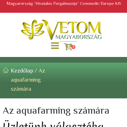
Magyarország “Hivatalos Forgalmazója” Cemmedic Europe Kft
0
Kezdőlap
/ Az
aquafarming
számára
Az aquafarming számára
Üzletünk választéka