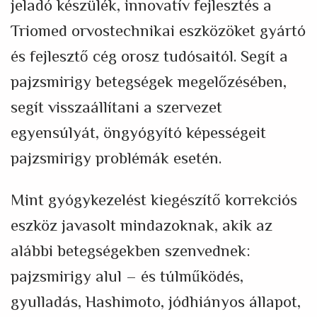
jeladó készülék, innovatív fejlesztés a
Triomed orvostechnikai eszközöket gyártó
és fejlesztő cég orosz tudósaitól. Segít a
pajzsmirigy betegségek megelőzésében,
segít visszaállítani a szervezet
egyensúlyát, öngyógyító képességeit
pajzsmirigy problémák esetén.
Mint gyógykezelést kiegészítő korrekciós
eszköz javasolt mindazoknak, akik az
alábbi betegségekben szenvednek:
pajzsmirigy alul – és túlműködés,
gyulladás, Hashimoto, jódhiányos állapot,