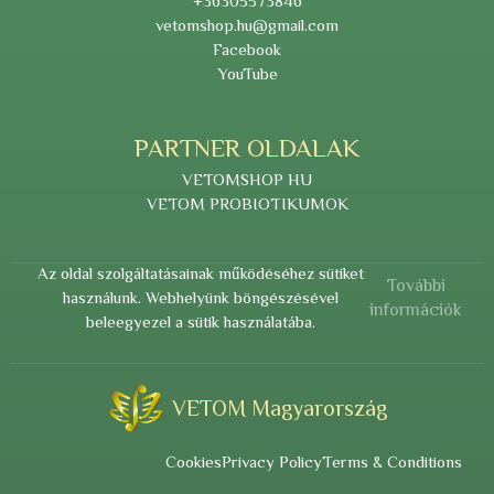
+36305573846
vetomshop.hu@gmail.com
Facebook
YouTube
PARTNER OLDALAK
VETOMSHOP HU
VETOM PROBIOTIKUMOK
Az oldal szolgáltatásainak működéséhez sütiket
További
használunk. Webhelyünk böngészésével
információk
beleegyezel a sütik használatába.
VETOM Magyarország
Cookies
Privacy Policy
Terms & Conditions