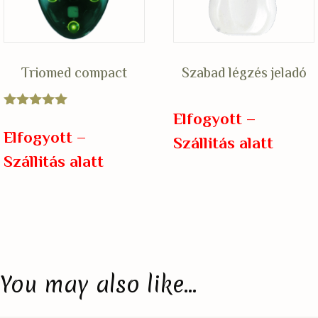
Triomed compact
Szabad légzés jeladó
Elfogyott –
Értékelés:
5.00
Elfogyott –
Szállitás alatt
/ 5
Szállitás alatt
You may also like…