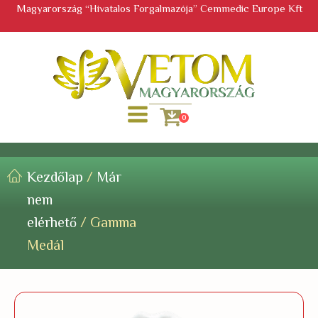
Magyarország “Hivatalos Forgalmazója” Cemmedic Europe Kft
0
Kezdőlap
/
Már
nem
elérhető
/ Gamma
Medál