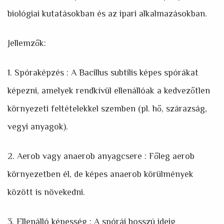
biológiai kutatásokban és az ipari alkalmazásokban.
Jellemzők:
1. Spóraképzés : A Bacillus subtilis képes spórákat
képezni, amelyek rendkívül ellenállóak a kedvezőtlen
környezeti feltételekkel szemben (pl. hő, szárazság,
vegyi anyagok).
2. Aerob vagy anaerob anyagcsere : Főleg aerob
környezetben él, de képes anaerob körülmények
között is növekedni.
3. Ellenálló képesség : A spórái hosszú ideig