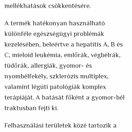
mellékhatások csökkentésére.
A termék hatékonyan használható
különféle egészségügyi problémák
kezelésében, beleértve a hepatitis A, B és
C, mieloid leukémia, emlőrák, végbélrák,
tüdőrák, allergiák, gyomor- és
nyombélfekély, szklerózis multiplex,
valamint légúti patológiák komplex
terápiáját. A hatását főként a gyomor-bél
traktusban fejti ki.
Felhasználási területek közé tartozik a