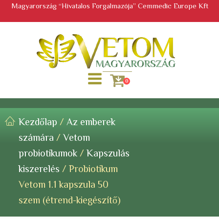
Magyarország “Hivatalos Forgalmazója” Cemmedic Europe Kft
0
Kezdőlap
/
Az emberek
számára
/
Vetom
probiotikumok
/
Kapszulás
kiszerelés
/ Probiotikum
Vetom 1.1 kapszula 50
szem (étrend-kiegészítő)