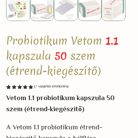
Probiotikum Vetom
1.1
kapszula
50
szem
(étrend-kiegészítő)
(
2
vásárlói értékelés)
Értékelés
2
Vetom 1.1 probiotikum kapszula
50
5.00
az
5-ből,
szem
(étrend-kiegész
í
tő)
értékelés
alapján
A Vetom 1.1 probiotikum étrend-