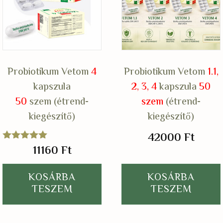
Probiotikum Vetom
4
Probiotikum Vetom
1.1,
kapszula
2, 3, 4
kapszula
50
50
szem (étrend-
szem
(étrend-
kiegészítő)
kiegészítő)
42000
Ft
11160
Ft
Értékelés:
5.00
/ 5
KOSÁRBA
KOSÁRBA
TESZEM
TESZEM