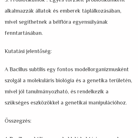
3. Probiotikumok : Egyes törzseit probiotikumként
alkalmazzák állatok és emberek táplálkozásában,
mivel segíthetnek a bélflóra egyensúlyának
fenntartásában.
Kutatási jelentőség:
A Bacillus subtilis egy fontos modellorganizmusként
szolgál a molekuláris biológia és a genetika területén,
mivel jól tanulmányozható, és rendelkezik a
szükséges eszközökkel a genetikai manipulációhoz.
Összegzés: