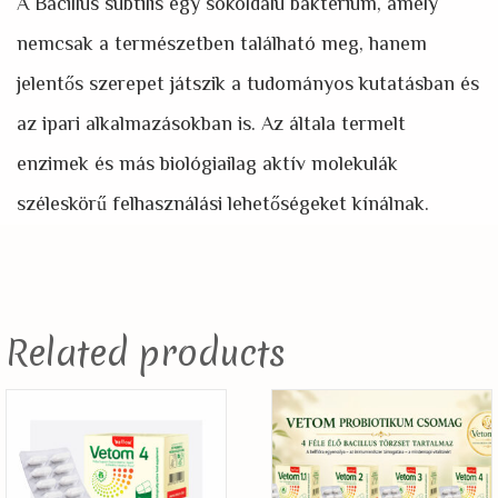
A Bacillus subtilis egy sokoldalú baktérium, amely
nemcsak a természetben található meg, hanem
jelentős szerepet játszik a tudományos kutatásban és
az ipari alkalmazásokban is. Az általa termelt
enzimek és más biológiailag aktív molekulák
széleskörű felhasználási lehetőségeket kínálnak.
Related products