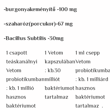
-burgonyakeményítő -100 mg
-szaharóz(porcukor)-67 mg
-Bacillus Subtilis -30mg
1 csapott
1 Vetom
1 ml csepp
teáskanálnyi
kapszulában
Vetom
Vetom
: kb.30
probiotikumb
probiotikumban
milliót
: kb. 1 milliárd
: kb. 1 millió
baktériumot
hasznos
hasznos
tartalmaz
baktériumot
baktériumot
tartalmaz .