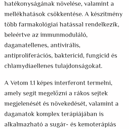
hatékonyságának növelése, valamint a
mellékhatások csökkentése. A készítmény
több farmakológiai hatással rendelkezik,
beleértve az immunmoduláló,
daganatellenes, antivirális,
antiproliferációs, baktericid, fungicid és
chlamydiaellenes tulajdonságokat.
A Vetom 1.1 képes interferont termelni,
amely segít megelőzni a rákos sejtek
megjelenését és növekedését, valamint a
daganatok komplex terápiájában is
alkalmazható a sugár- és kemoterápiás