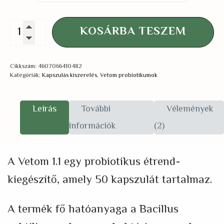
Probiotikum
KOSÁRBA TESZEM
Vetom
1.1
Cikkszám:
4607066410482
Kategóriák:
Kapszulás kiszerelés
,
Vetom probiotikumok
kapszula
50
Leírás
További
Vélemények
szem
információk
(2)
(étrend-
kiegészítő)
A Vetom 1.1 egy probiotikus étrend-
mennyiség
kiegészítő, amely 50 kapszulát tartalmaz.
A termék fő hatóanyaga a Bacillus