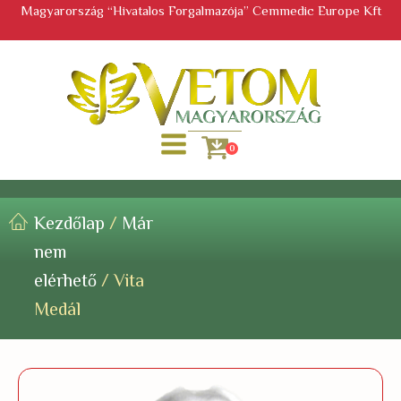
Magyarország “Hivatalos Forgalmazója” Cemmedic Europe Kft
0
Kezdőlap
/
Már
nem
elérhető
/ Vita
Medál