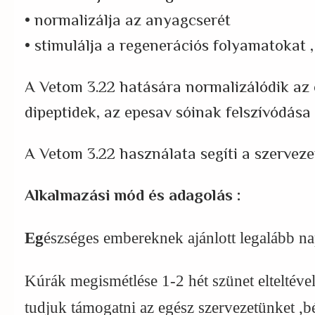
• normalizálja az anyagcserét
• stimulálja a regenerációs folyamatokat 
A Vetom 3.22 hatására normalizálódik az em
dipeptidek, az epesav sóinak felszívódás
A Vetom 3.22 használata segíti a szervez
Alkalmazási mód és adagolás :
Eg
é
szséges embereknek ajánlott legalább na
Kúrák megismétlése 1-2 hét szünet elteltéve
tudjuk támogatni az egész szervezetünket ,b