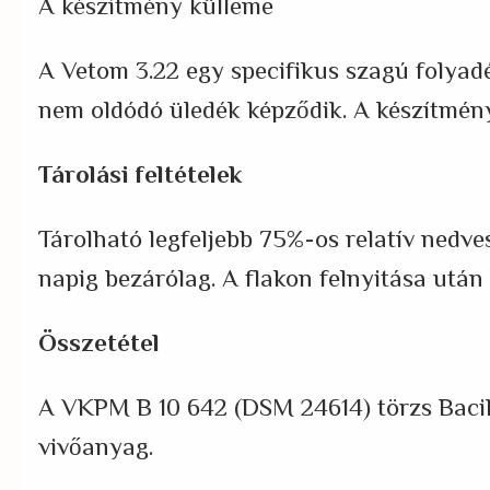
A készítmény külleme
A Vetom 3.22 egy specifikus szagú folyadé
nem oldódó üledék képződik. A készítmé
Tárolási feltételek
Tárolható legfeljebb 75%-os relatív nedve
napig bezárólag. A flakon felnyitása után l
Összetétel
A VKPM B 10 642 (DSM 24614) törzs Bacil
vivőanyag.