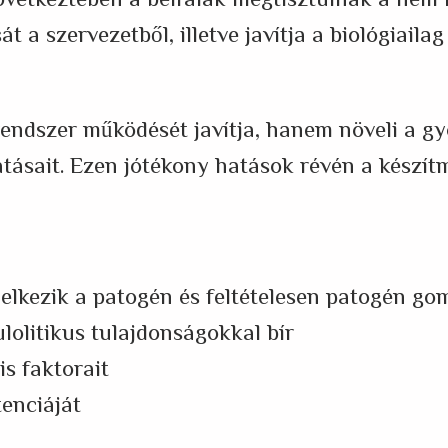
következtében a bélfalak megtisztulnak a nem
át a szervezetből, illetve javítja a biológiai
endszer működését javítja, hanem növeli a g
atásait. Ezen jótékony hatások révén a készít
delkezik a patogén és feltételesen patogén g
llulolitikus tulajdonságokkal bír
is faktorait
tenciáját