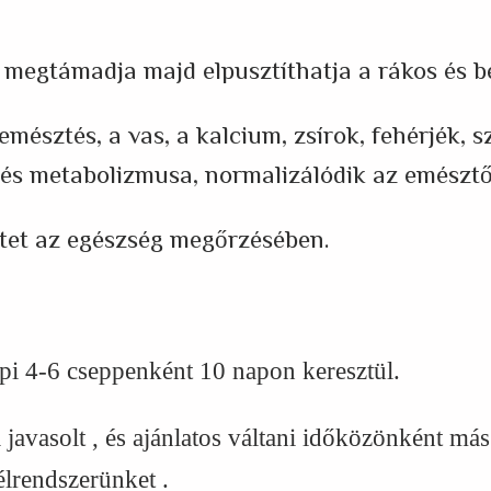
, megtámadja majd elpusztíthatja a rákos és b
észtés, a vas, a kalcium, zsírok, fehérjék, s
a és metabolizmusa, normalizálódik az emészt
etet az egészség megőrzésében.
pi 4-6 cseppenként 10 napon keresztül.
l javasolt , és ajánlatos váltani időközönként m
élrendszerünket .