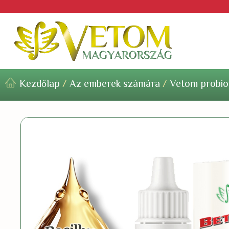
Kezdőlap
/
Az emberek számára
/
Vetom probio
VETOM * AZ EMBEREK
SZÁMÁRA
Termékek
Gyakori kérdések
A Vetom Probiotikum Története
Tapasztalatok alapján