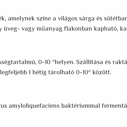
k, amelynek színe a világos sárga és sötétbar
ny üveg- vagy műanyag flakonban kapható, k
sségtartalmú, 0-10 °helyen. Szállítása és rak
egfeljebb 1 hétig tárolható 0-10° között.
us amyloliquefaciens baktériummal fermentált