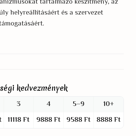
ganizmusokat tartalmazó készítmény, az
ly helyreállításáért és a szervezet
támogatásáért.
ségi kedvezmények
3
4
5–9
10+
t
11118
Ft
9888
Ft
9588
Ft
8888
Ft