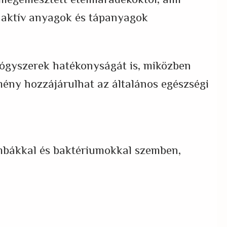
 megemésztett ételmaradékoktól, ami
lag aktív anyagok és tápanyagok
yógyszerek hatékonyságát is, miközben
mény hozzájárulhat az általános egészségi
ombákkal és baktériumokkal szemben,