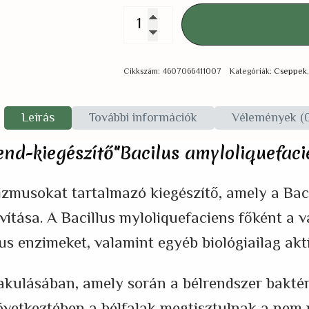
Probiotikum
Vetom
3.22
Cikkszám:
4607066411007
Kategóriák:
Cseppek
csepp
10
Leírás
További információk
Vélemények (
ml
end-kiegészítő"Bacilus amyloliquefac
(étrend-
kiegészítő)
musokat tartalmazó kiegészítő, amely a Bacil
mennyiség
vítása. A Bacillus myloliquefaciens főként a 
tikus enzimeket, valamint egyéb biológiailag ak
lakulásában, amely során a bélrendszer bakté