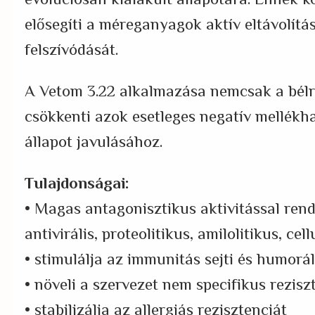
evolúciósan kialakult állapotára. Ennek 
elősegíti a méreganyagok aktív eltávolítás
felszívódását.
A Vetom 3.22 alkalmazása nemcsak a bélr
csökkenti azok esetleges negatív mellékh
állapot javulásához.
Tulajdonságai:
• Magas antagonisztikus aktivitással ren
antivirális, proteolitikus, amilolitikus, ce
• stimulálja az immunitás sejti és humorál
• növeli a szervezet nem specifikus rezisz
• stabilizálja az allergiás rezisztenciát