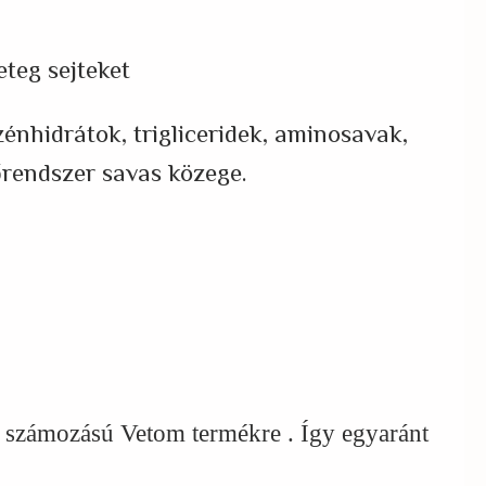
eteg sejteket
zénhidrátok, trigliceridek, aminosavak,
őrendszer savas közege.
ás számozású Vetom termékre . Így egyaránt