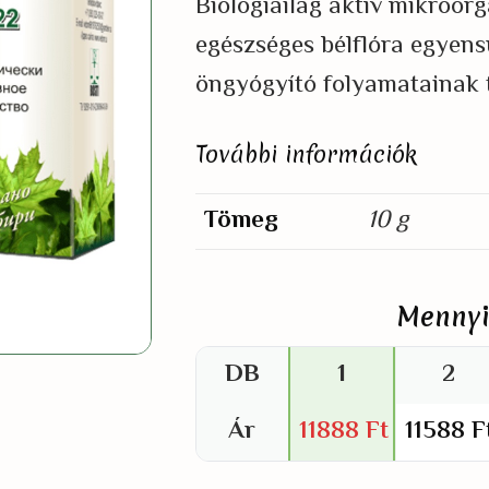
Biológiailag aktív mikroor
egészséges bélflóra egyensú
öngyógyító folyamatainak 
További információk
Tömeg
10 g
Mennyi
DB
1
2
Ár
11888
Ft
11588
F