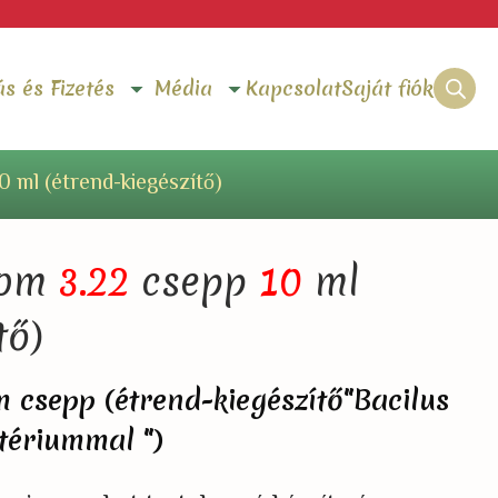
ás és Fizetés
Média
Kapcsolat
Saját fiók
 ml (étrend-kiegészítő)
LLNESS ÉS
VISZONTELAD
ECIÁLIS TERMÉKEK
FELÜLET
rendszer és méregtelenítés
Magyarországi
tom
3.22
csepp
10
ml
Partnereink
lness És Fürdőterápia
honi fizioterápia
tő)
letek És Mozgásszervi Rendszer
 csepp (étrend-kiegészítő"Bacilus
tériummal ")